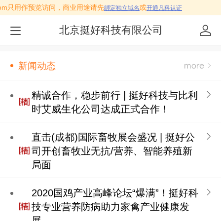
est.com只用作预览访问，商业用途请先
或
绑定独立域名
开通凡科认证
北京挺好科技有限公司
新闻动态
精诚合作，稳步前行 | 挺好科技与比利
时艾威生化公司达成正式合作！
直击(成都)国际畜牧展会盛况 | 挺好公
司开创畜牧业无抗/营养、智能养殖新
局面
2020国鸡产业高峰论坛“爆满”！挺好科
技专业营养防病助力家禽产业健康发
展