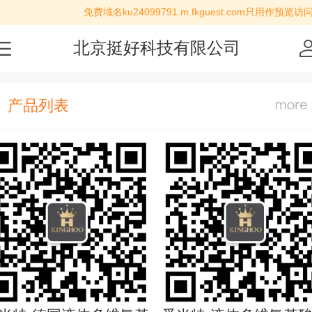
免费域名ku24099791.m.fkguest.com只用作预览
北京挺好科技有限公司
产品列表