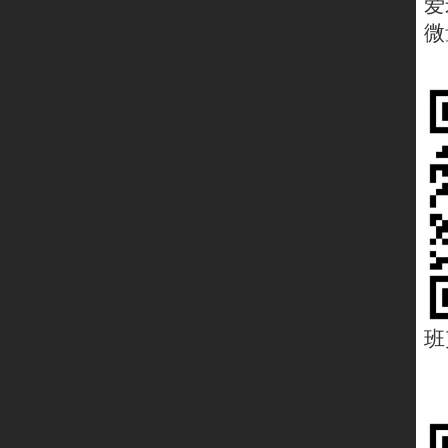
爱
微
班