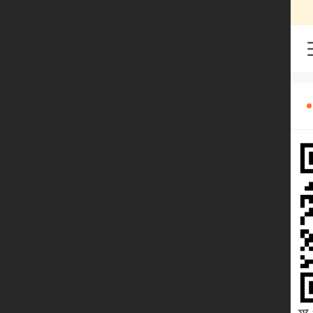
est.com只用作预览访问，商业用途请先
或
绑定独立域名
开通凡科认证