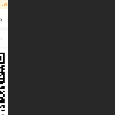
访问，商业用途请先
或
绑定独立域名
开通凡科认证